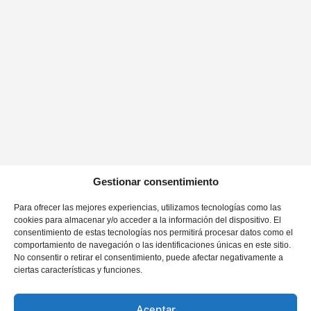
nueva oficina de Asic Consultores, situada en la calle Murga, nº
33, en Las Palmas de Gran Canaria. El proyecto tiene como
objetivo mejorar las condiciones de trabajo, reforzar la
competitividad de la empresa y apoyar su crecimiento,
contribuyendo así al desarrollo económico y empresarial de
Canarias.
Beneficiario: ASIC CONSULTORES, S.L.
Nº Expediente: IPI2024_010023
Gestionar consentimiento
Nuestra empresa ha sido beneficiaria de una subvención
Para ofrecer las mejores experiencias, utilizamos tecnologías como las
concedida por el Gobierno de Canarias, en el marco de la
cookies para almacenar y/o acceder a la información del dispositivo. El
Convocatoria IPI 20024 para la incorporación de Personal
consentimiento de estas tecnologías nos permitirá procesar datos como el
Innovador. Esta ayuda, por un importe de 41.188,14€, nos ha
comportamiento de navegación o las identificaciones únicas en este sitio.
ayudado a llevar a cabo el “Proyecto de Innovación ASIC
No consentir o retirar el consentimiento, puede afectar negativamente a
Consultores”. El cual ha consistido en la reorganización y
ciertas características y funciones.
potenciación integral del Departamento Analytic,
fundamentándose en la transición de un modelo de consultoría
Aceptar