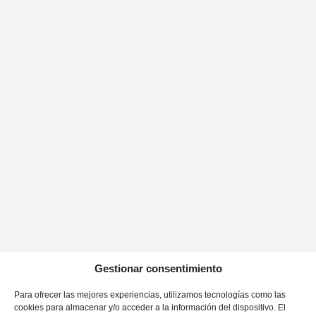
Nuestra empresa ha sido beneficiaria de una subvención
concedida por el Gobierno de Canarias, en el marco de la Línea 2
del Programa de subvenciones para la mejora de la
competitividad, la sostenibilidad, la creación y el crecimiento
empresarial de Canarias. Esta ayuda, por un importe de 16.469,77
euros, nos ha ayudado a llevar a cabo el acondicionamiento de la
nueva oficina de Asic Consultores, situada en la calle Murga, nº
33, en Las Palmas de Gran Canaria. El proyecto tiene como
objetivo mejorar las condiciones de trabajo, reforzar la
competitividad de la empresa y apoyar su crecimiento,
contribuyendo así al desarrollo económico y empresarial de
Canarias.
Beneficiario: ASIC CONSULTORES, S.L.
Nº Expediente: IPI2024_010023
Gestionar consentimiento
Nuestra empresa ha sido beneficiaria de una subvención
Para ofrecer las mejores experiencias, utilizamos tecnologías como las
concedida por el Gobierno de Canarias, en el marco de la
cookies para almacenar y/o acceder a la información del dispositivo. El
Convocatoria IPI 20024 para la incorporación de Personal